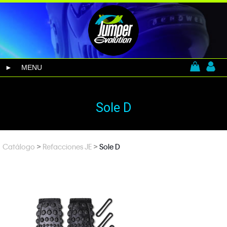
MENU
Sole D
>
>
Catálogo
Refacciones JE
Sole D