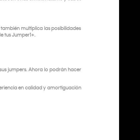
también multiplica las posibilidades
de tus Jumper1+.
sus jumpers. Ahora lo podrán hacer
eriencia en calidad y amortiguación