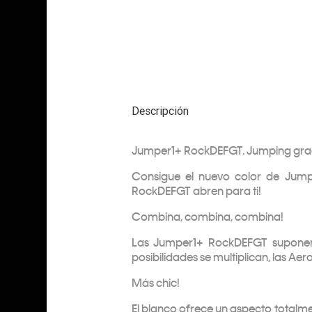
Descripción
Jumper1+ RockDEFGT. Jumping grac
Consigue el nuevo color de Jump
RockDEFGT abren para ti!
Combina, combina, combina!
Las Jumper1+ RockDEFGT suponen u
posibilidades se multiplican, las Ae
Más chic!
El blanco ofrece un aspecto totalm