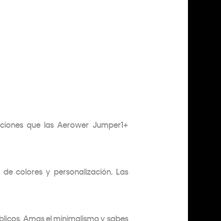
pciones que las Aerower Jumper1+
de colores y personalización. Las
blicos. Amas el minimalismo y sabes