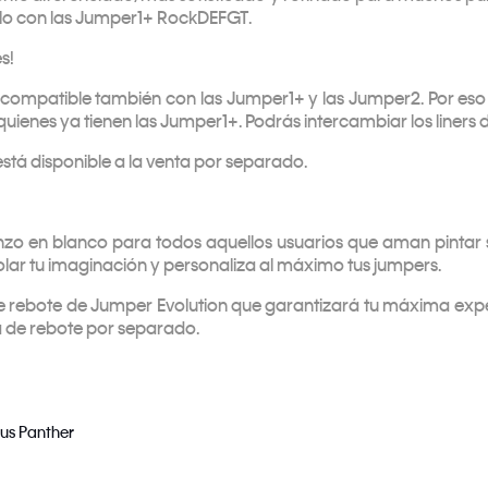
alo con las Jumper1+ RockDEFGT.
s!
s compatible también con las Jumper1+ y las Jumper2. Por eso 
uienes ya tienen las Jumper1+. Podrás intercambiar los liners 
 está disponible a la venta por separado.
nzo en blanco para todos aquellos usuarios que aman pintar 
lar tu imaginación y personaliza al máximo tus jumpers.
e rebote de Jumper Evolution que garantizará tu máxima exp
a de rebote por separado.
us Panther