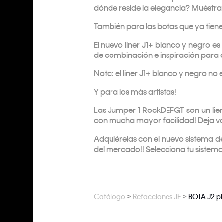
dónde reside la elegancia? Muéstr
También para las botas que ya tiene
El nuevo liner J1+ blanco y negro e
de combinación e inspiración para q
Nota: el liner J1+ blanco y negro no
Y para los más artistas!
Las Jumper 1 RockDEFGT son un lie
con mucha mayor facilidad! Deja vo
Adquiérelas con el nuevo sistema d
del mercado!! Selecciona tu sistem
>
>
Catálogo
Refacciones JE
BOTA J2 pl