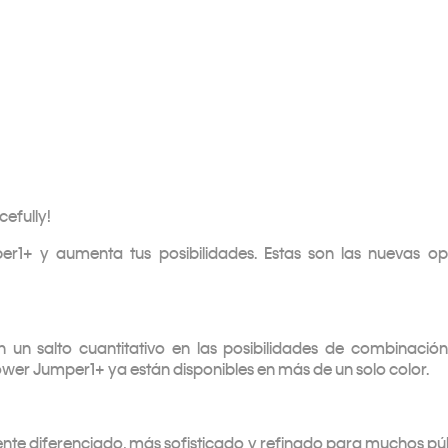
efully!
er1+ y aumenta tus posibilidades. Estas son las nuevas o
n salto cuantitativo en las posibilidades de combinación 
rower Jumper1+ ya están disponibles en más de un solo color.
ente diferenciado, más sofisticado y refinado para muchos pú